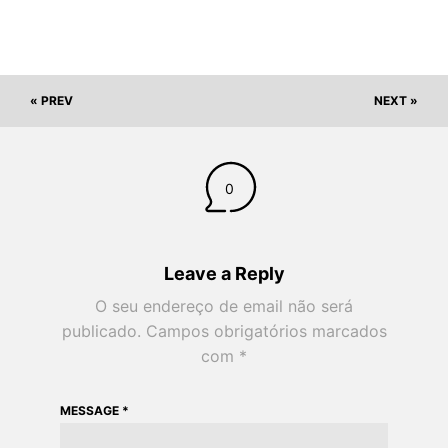
« PREV
NEXT »
0
Leave a Reply
O seu endereço de email não será
publicado.
Campos obrigatórios marcados
com
*
MESSAGE
*