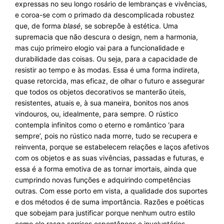
expressas no seu longo rosário de lembranças e vivências,
e coroa-se com o primado da descomplicada robustez
que, de forma
blasé
, se sobrepõe à estética. Uma
supremacia que não descura o design, nem a harmonia,
mas cujo primeiro elogio vai para a funcionalidade e
durabilidade das coisas. Ou seja, para a capacidade de
resistir ao tempo e às modas. Essa é uma forma indireta,
quase retorcida, mas eficaz, de olhar o futuro e assegurar
que todos os objetos decorativos se manterão úteis,
resistentes, atuais e, à sua maneira, bonitos nos anos
vindouros, ou, idealmente, para sempre. O rústico
contempla infinitos como o eterno e romântico ‘para
sempre’, pois no rústico nada morre, tudo se recupera e
reinventa, porque se estabelecem relações e laços afetivos
com os objetos e as suas vivências, passadas e futuras, e
essa é a forma emotiva de as tornar imortais, ainda que
cumprindo novas funções e adquirindo competências
outras. Com esse porto em vista, a qualidade dos suportes
e dos métodos é de suma importância. Razões e poéticas
que sobejam para justificar porque nenhum outro estilo
como ele rasga sorrisos espontâneos e involuntários.