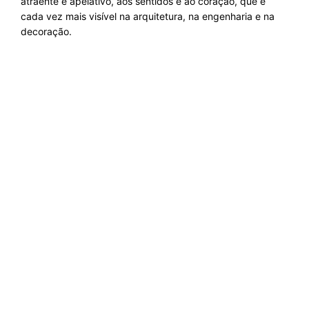
atraente e apelativo, aos sentidos e ao coração, que é
cada vez mais visível na arquitetura, na engenharia e na
decoração.