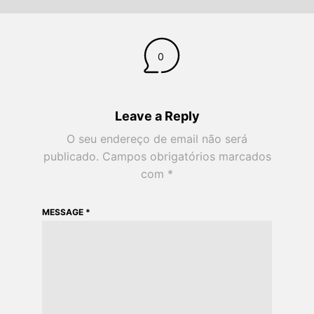
0
Leave a Reply
O seu endereço de email não será
publicado.
Campos obrigatórios marcados
com
*
MESSAGE
*