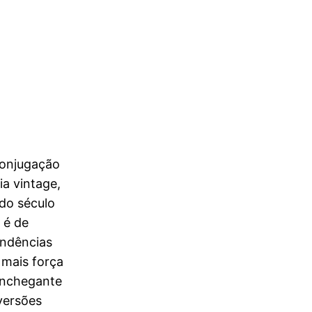
conjugação
ia vintage,
do século
 é de
endências
 mais força
onchegante
versões