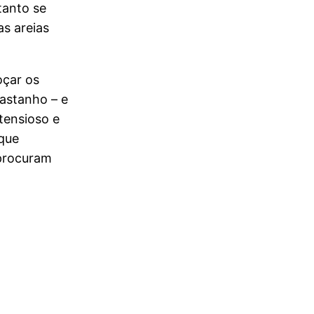
tanto se
s areias
oçar os
castanho – e
etensioso e
que
 procuram