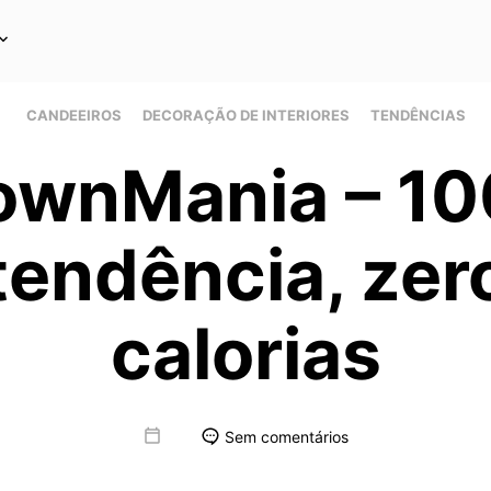
CANDEEIROS
DECORAÇÃO DE INTERIORES
TENDÊNCIAS
ownMania – 1
tendência, zer
calorias
Sem comentários