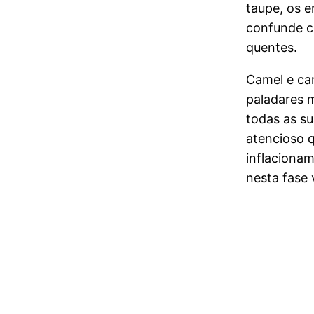
taupe, os e
confunde c
quentes.
Camel e ca
paladares m
todas as su
atencioso 
inflaciona
nesta fase 