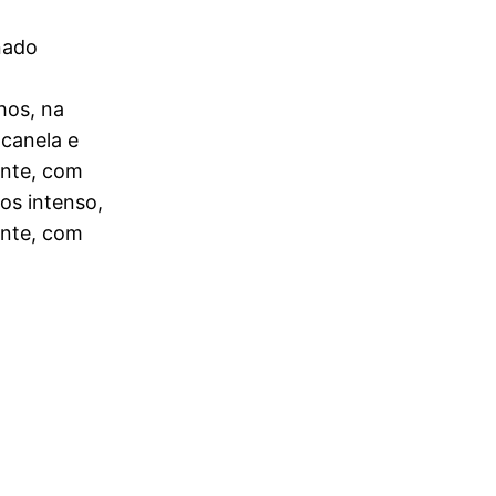
nado
hos, na
 canela e
ante, com
os intenso,
ente, com