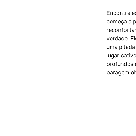
Encontre es
começa a pe
reconforta
verdade. El
uma pitada 
lugar cativ
profundos 
paragem ob