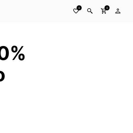
0
0
00%
o