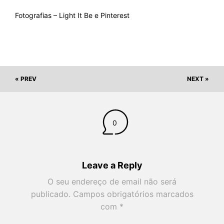
Fotografias – Light It Be e Pinterest
« PREV
NEXT »
0
Leave a Reply
O seu endereço de email não será
publicado.
Campos obrigatórios marcados
com
*